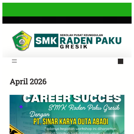
https://1-win-online.com/
pin up casino
1win casino
https://casino-lucky-jet.com/
Lewati
ke
konten
April 2026