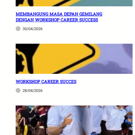
MEMBANGUNG MASA DEPAN GEMILANG
DENGAN WORKSHOP CAREER SUCCESS
30/04/2026
WORKSHOP CAREER SUCCES
28/04/2026