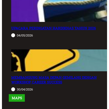
UPACARA PERINGATAN HARDIKNAS TAHUN 2026
04/05/2026
MEMBANGUNG MASA DEPAN GEMILANG DENGAN
WORKSHOP CAREER SUCCESS
30/04/2026
MAPS