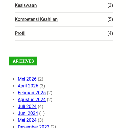
Kesiswaan
(3)
Kompetensi Keahlian
(5)
Profil
(4)
ARCHIVES
Mei 2026
(2)
April 2026
(3)
Februari 2025
(2)
Agustus 2024
(2)
Juli 2024
(4)
Juni 2024
(1)
Mei 2024
(3)
Desember 2023
(2)