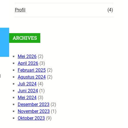
Profil
(4)
ARCHIVES
Mei 2026
(2)
April 2026
(3)
Februari 2025
(2)
l
Agustus 2024
(2)
Juli 2024
(4)
Juni 2024
(1)
Mei 2024
(3)
Desember 2023
(2)
November 2023
(1)
Oktober 2023
(9)