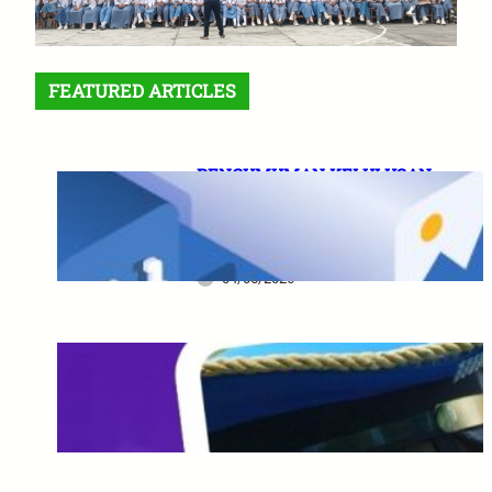
FEATURED ARTICLES
PENGUMUMAN KELULUSAN
KELAS XII SMK RADEN PAKU
TAHUN PELAJARAN
2025/2026
04/05/2026
UPACARA PERINGATAN
HARDIKNAS TAHUN 2026
04/05/2026