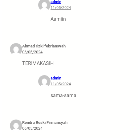
admin
11/05/2024
Aamiin
Ahmad rizki febriansyah
06/05/2024
TERIMAKASIH
admin
11/05/2024
sama-sama
Rendra Reski Firmansyah
06/05/2024