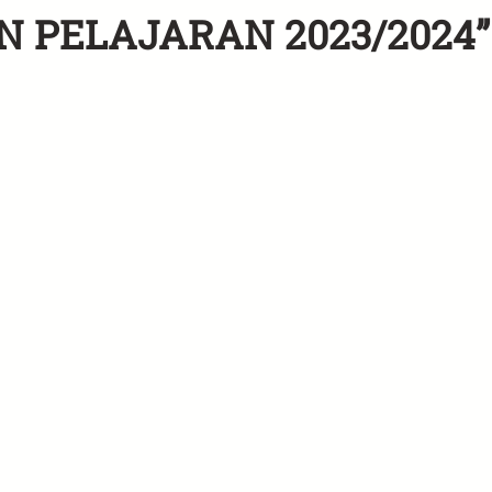
N PELAJARAN 2023/2024”