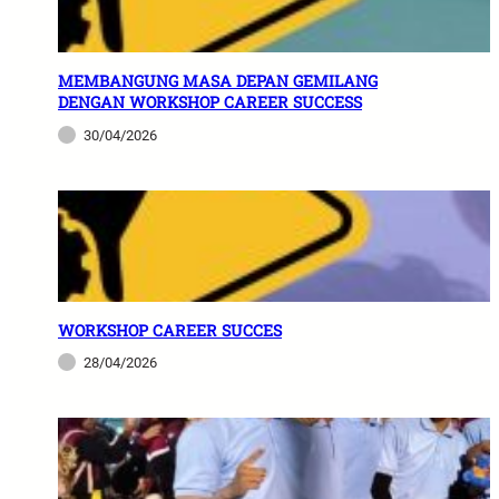
MEMBANGUNG MASA DEPAN GEMILANG
DENGAN WORKSHOP CAREER SUCCESS
30/04/2026
WORKSHOP CAREER SUCCES
28/04/2026