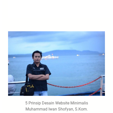
5 Prinsip Desain Website Minimalis
Muhammad Iwan Shofyan, S.Kom.